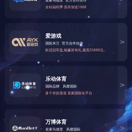
分类:
全部
多
包装重量:
全部
1g
包装袋形:
全部
三
适用行业:
全部
食
南方区域
北方区域
新闻推荐
微信咨询