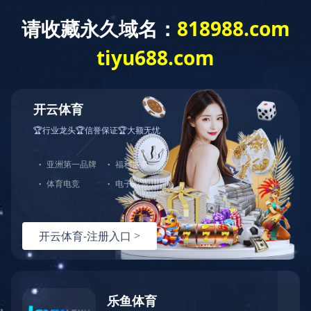
博鱼官方网页版
全部分类
博鱼官方网页版-博鱼(中国)
产品
您当前的位置：
博鱼官方网页版-博鱼(中国)
>
多列包装机组
>
多列颗粒
立式包装机组
→
给袋包装机组
→
重袋包装机组
→
多列包装机组
→