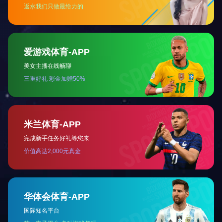
MCDL190T多列颗粒
组
从开箱到码垛
全自动衔接：
这款纸箱自动
金属检测机选
型指南：迈驰
金属检测机满
立式包装机组
给