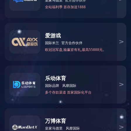
相关推荐
消光粉包装机