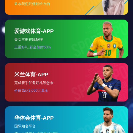
全自动白炭黑包装机
大袋种子包装机