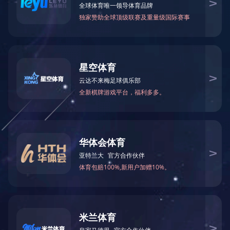
南方区域
ECM
半自动水平给袋机控制系统
单工
北方区域
微信咨询
返回顶部