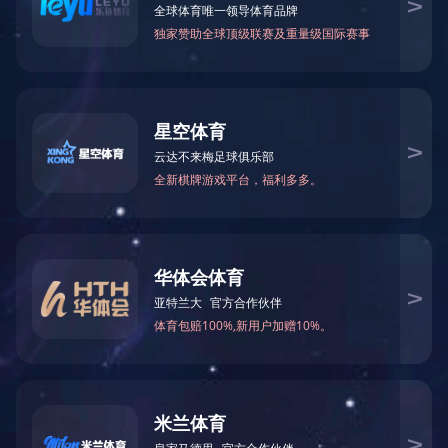
吨袋包装机组
→
自动灌装机组
→
自动流水线组
→
成套设备
→
行业包装方案
→
服务热线：
13902302343