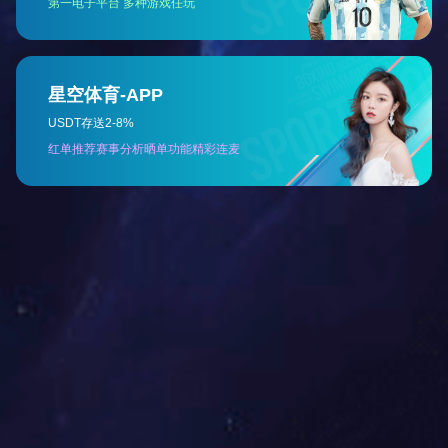
五金螺丝包装机