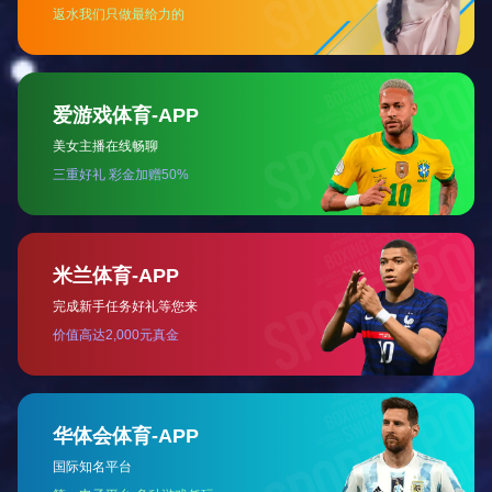
种子小袋包装机
从开箱到码垛
南方区域
全自动衔接：
这款纸箱自动
北方区域
金属检测机选
型指南：迈驰
微信咨询
金属检测机满
返回顶部
膨化食品包装机