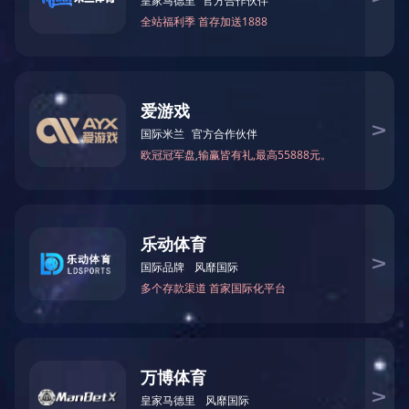
相关推荐
25公斤颗粒包装机