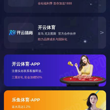
全自动食品包装机
粉体吨袋包装机