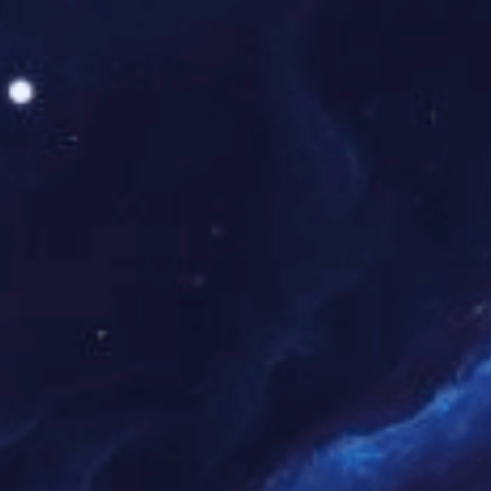
装机
全自动颗粒包装机
包装
包装机
建材包装机
小型