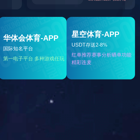
0kg
200L-1000L
牛皮纸袋
吨袋
瓶
桶
吨桶
商品查询：