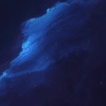
自动化生产线
南方区域
北方区域
微信咨询
返回顶部
小袋粉末包装机