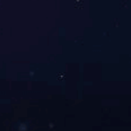
剂包装机
定量包装机
版-博鱼(中国)
上一页
1
2
3
4
5
下一