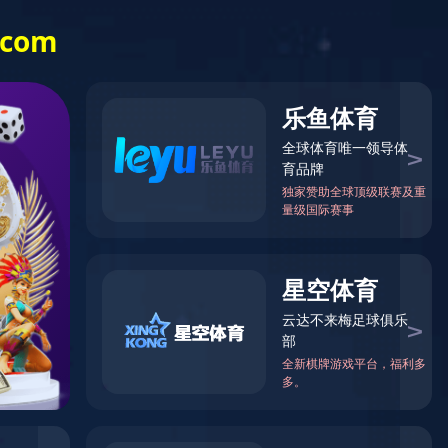
我们
新闻资讯
联系我们