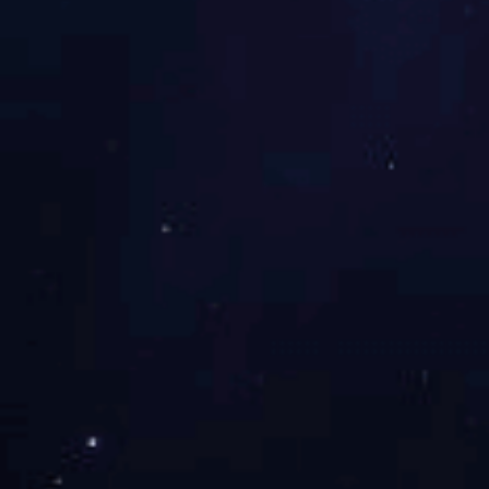
食品添加
博鱼官方网页