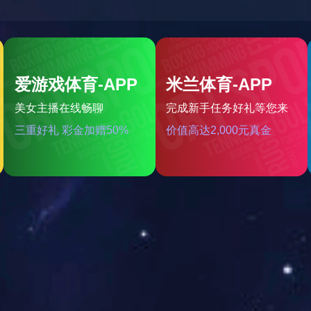
部
医药行业
食品行业
化工行业
农业行业
部
全自动
半自动
部
粉剂
颗粒
膏液
部
1g-50g
50g-10kg
100g-5kg
5kg-50kg
200kg-100
部
三边封
四边封
条包封
背封袋
预制袋
编织袋