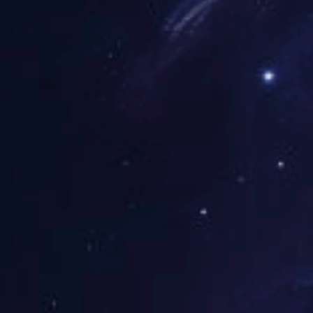
种子包
从开箱到码垛
全自动衔接：
这款纸箱自动
金属检测机选
型指南：迈驰
金属检测机满
定量粉剂