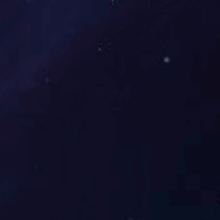
称重包装机
定量包装秤
全自
装秤
全自动立式包装机
全自