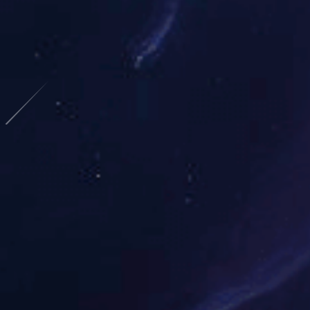
全自动食品包装机
粉体吨袋包装机