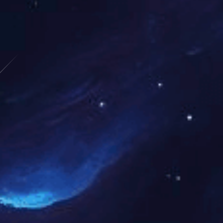
包装自动化生产线
定量粉剂包装机