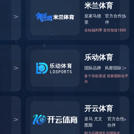
片剂、钾肥、螺丝、木炭、茶叶、豆类、塑料、塑料
、塑料粒子、饲料颗粒、钉子、盐片、食盐、糖粉
蔬菜、小麦、冷冻水果、片碱、枸杞、核桃、冷冻食
，您需求的25公斤颗粒包装机可以点击详情了解更
7
7
线：13902302342