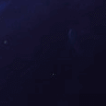
微信咨询
返回顶部