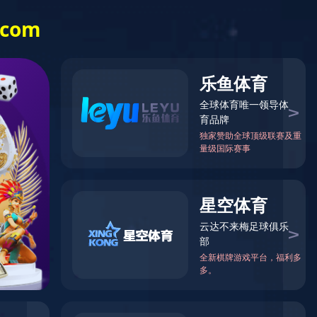
我们
新闻资讯
联系我们
备是一家26年25kg大袋工业颗粒包装机机械工厂工
、化肥、硅石、肥料、白糖、螺帽、磷肥、茶叶、冰