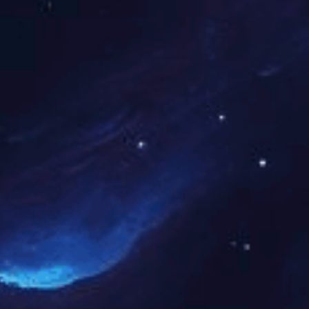
包装自动化生产线
定量粉剂包装机
建材包装机