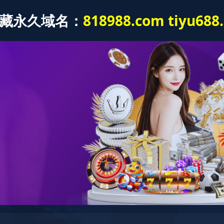
产品中心
技术支持
客户案例
关于
食品行业
定量粉剂包装机
博鱼官方网页版-博鱼(中国)
粉、淀粉、糖粉、杂粮粉、玉