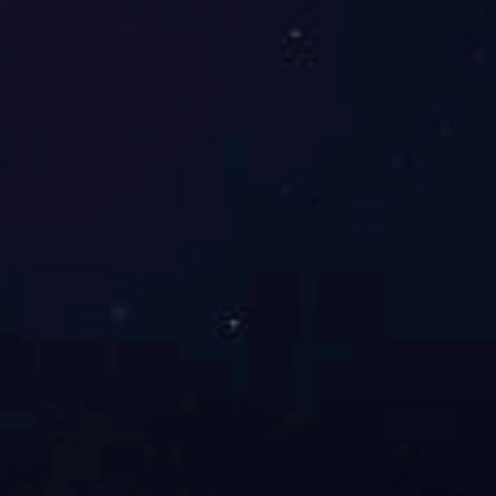
颗粒粉剂包装机
-热封-整形
钮就可同步调节各组夹手
袋或无加料，不封口
选配)
料，符合卫生要求