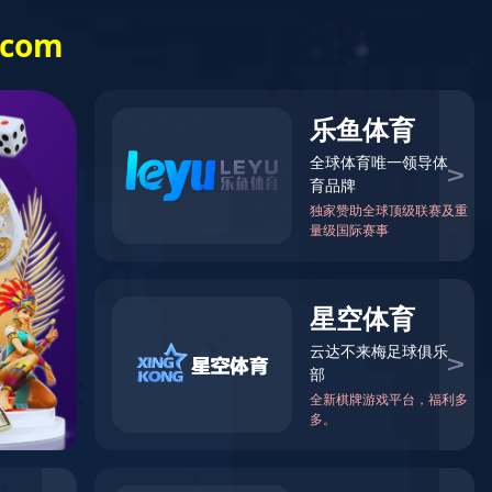
我们
新闻资讯
联系我们
设备是一家27年定量粉剂全自动包装机工厂，可包装面
米粉、燕麦粉、米粉、荞麦粉、全麦粉、糯米粉、豌