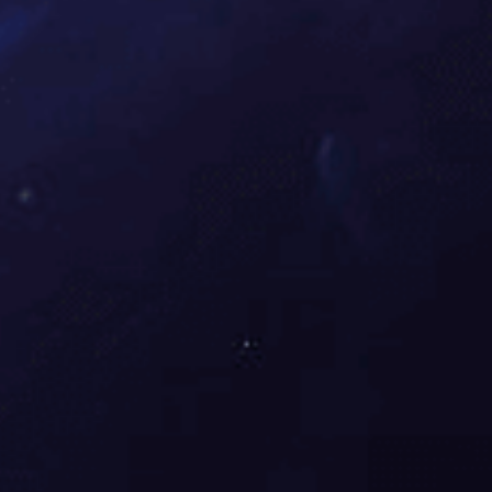
微信咨询
返回顶部