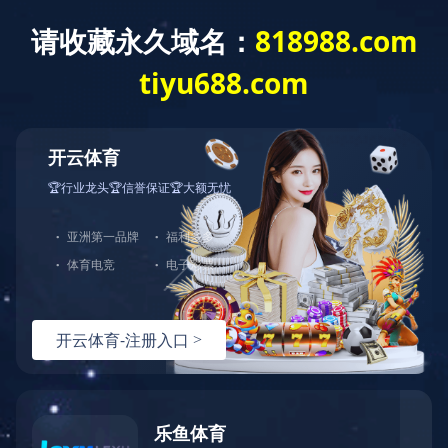
博鱼官方网页版
全部分类
博鱼官方网页版-博鱼(中国)
产品
您当前的位置：
博鱼官方网页版-博鱼(中国)
>
关于我们
>
生产基地