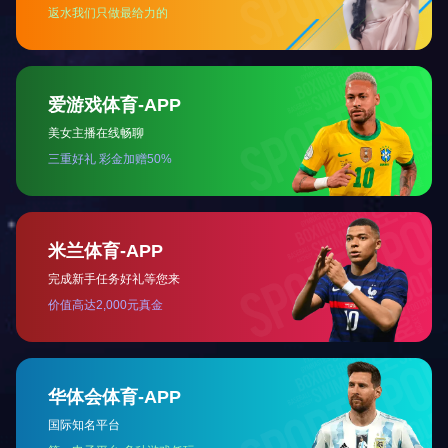
颗粒全自动包装机
从开箱到码垛
全自动衔接：
这款纸箱自动
金属检测机选
型指南：迈驰
金属检测机满