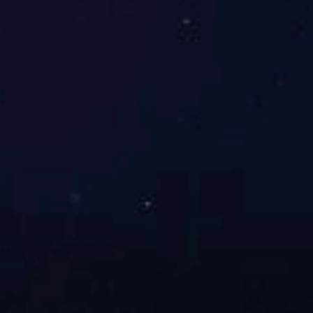
猜你想搜
自动称重包装机
自动定量称重包装机
自
设备介绍
设备简介：
1.以准确、可靠的机械操作代替人工计量、套袋、输送等工
捷。全封闭设计并安装开门检测等安全联锁装置，确保人员的
2.该机组具有自动称量、自动上袋、自动填充、自动送包、