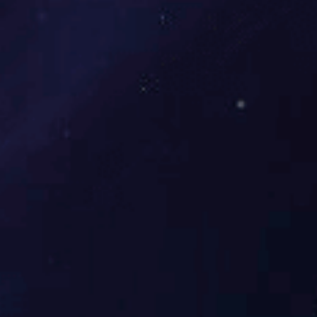
建材包装机
小型小袋粉末包装机
水泥包装机