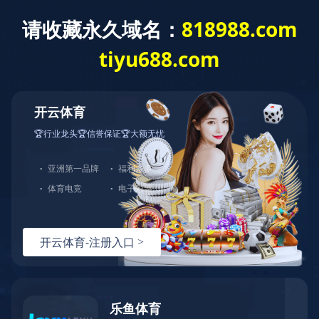
博鱼官方网页版
全部分类
博鱼官方网页版-博鱼(中国)
产品
您当前的位置：
博鱼官方网页版-博鱼(中国)
>
行业包装方案
>
食品行业