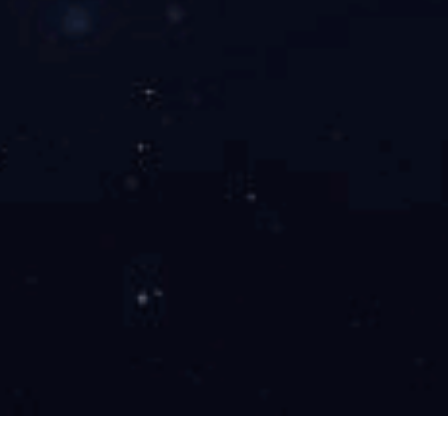
设备参数：
MCZD-25K
设备型号：
最大包装能力(袋/分)：4～6
填充重量(千克/袋)：10～25
包装袋材料：纸袋塑料袋/编织袋等
包装袋尺寸长×宽(毫米)：(600～1100)×(300～600)
耗气量(标准升/分钟)：750
总功率(千瓦)：3