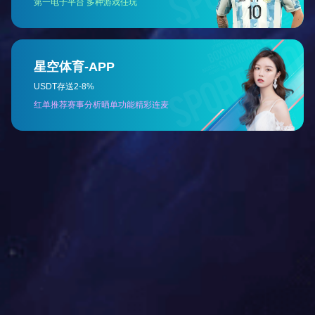
包装自动化生产线
定量粉剂包装机