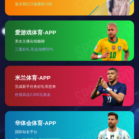
种子包装机
全自动颗粒包装机