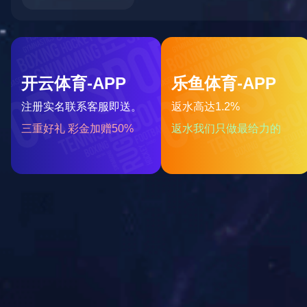
相关推荐
25公斤颗粒包装机