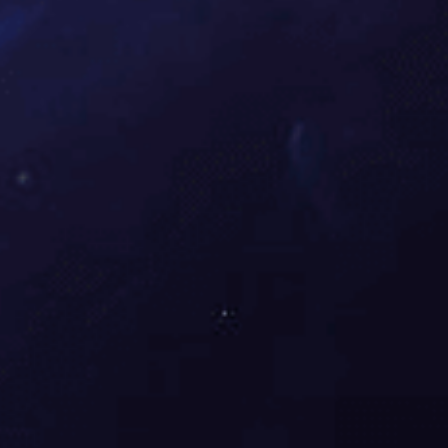
微信咨询
返回顶部