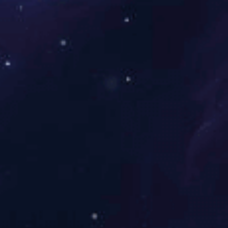
小型小袋粉末包装机
水泥包装机