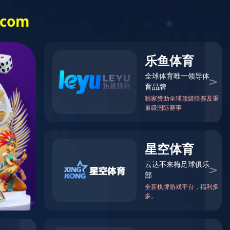
我们
新闻资讯
联系我们
设备是一家26年大包装真空原料自动包装机工厂，可包
量包装机、原料药品包装机械可以点击详情了解更