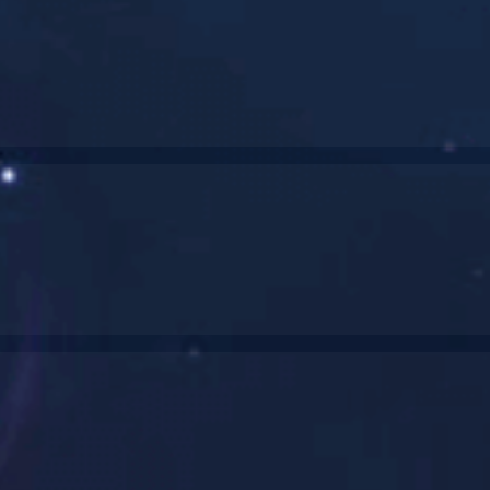
多。
点击次数：
发布时间：2025-08-05 15:57:4
更新时间：2026-01-22 14:55:0
咨询热