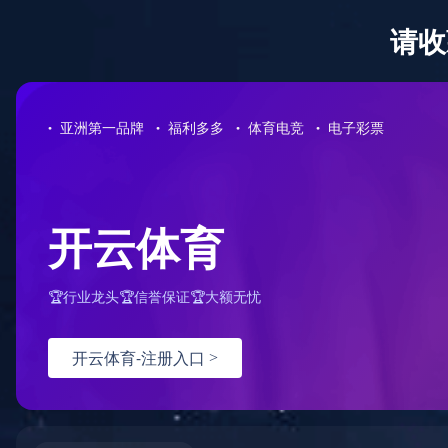
博鱼官方网页版
全部分类
博鱼官方网页版-博鱼(中国)
您当前的位置：
博鱼官方网页版-博鱼(中国)
>
给袋包装机组
>