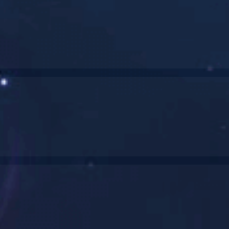
题。一键调节袋宽，换产更方
验，助力生产企业稳定生产，
点击次数：
发布时间：2025-04-26 14:29:2
更新时间：2025-12-30 16:45:2
咨询热