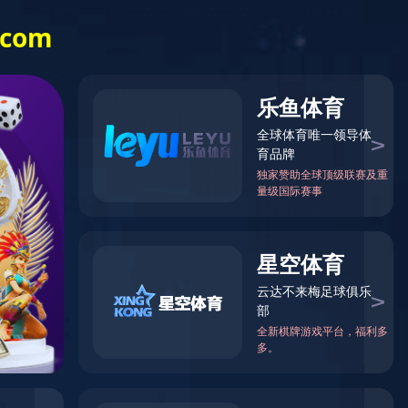
我们
新闻资讯
联系我们
袋式粉剂包装机组
袋式粉剂包装机厂家，可根据客户不同物料特性定制
剂、粉体等物料，为您解决粉尘扬尘、包装精度的问