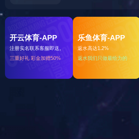
相关推荐
红枣包装机