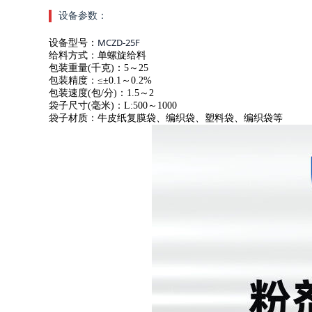
设备参数：
MCZD-25F
设备型号：
给料方式：单螺旋给料
包装重量(千克)：5～25
包装精度：≤±0.1～0.2%
包装速度(包/分)：1.5～2
袋子尺寸(毫米)：L:500～1000
袋子材质：牛皮纸复膜袋、编织袋、塑料袋、编织袋等