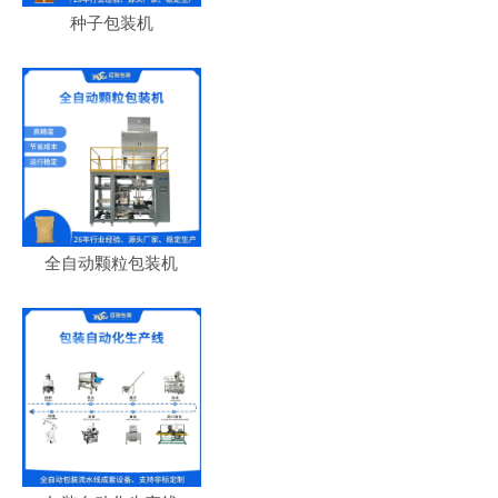
种子包装机
全自动颗粒包装机