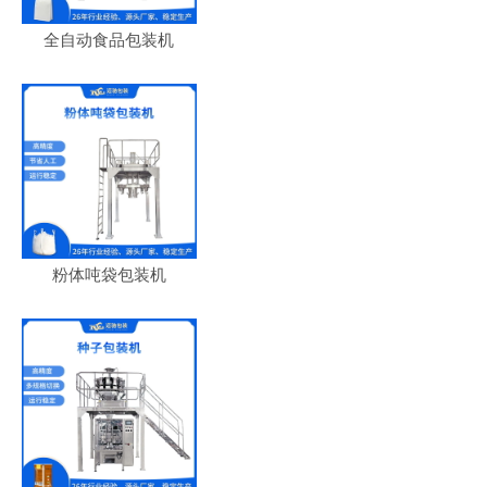
全自动食品包装机
粉体吨袋包装机