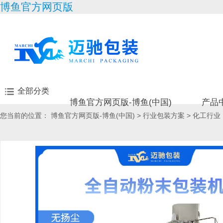
博鱼官方网页版
全部分类
博鱼官方网页版-博鱼(中国)
产品
您当前的位置：
博鱼官方网页版-博鱼(中国)
>
行业包装方案
>
化工行业