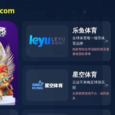
我们
新闻资讯
联系我们
装机
设备是一家26年膨化食品充氮气包装机工厂，可包装坚
、枸杞、荔枝干、玉米压片、荔枝干、玉米压片、大