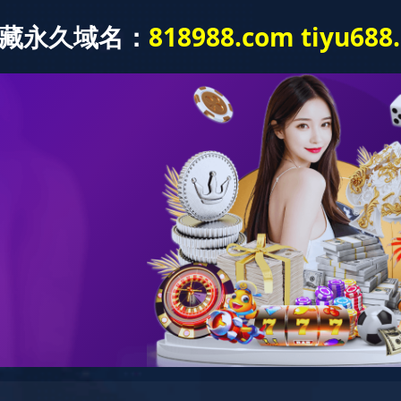
产品中心
技术支持
客户案例
关于
食品行业
膨化食品充氮气包
博鱼官方网页版-博鱼(中国)
果、干果、花生、红枣、腰果