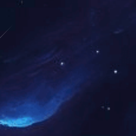
包装自动化生产线
定量粉剂包装机
建材包装机