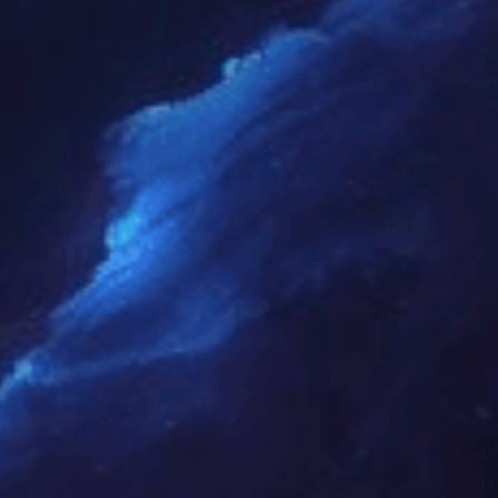
南方区域
北方区域