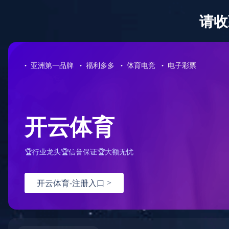
博鱼官方网页版
全部分类
博鱼官方网页版-博鱼(中国)
您当前的位置：
博鱼官方网页版-博鱼(中国)
>
行业包装方案
>