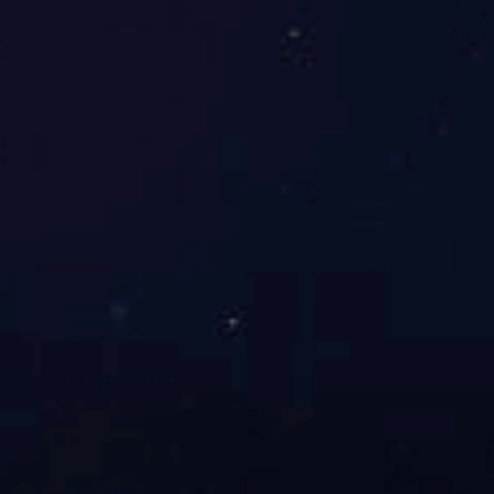
机厂家
和斗式提升机组成，集称量、制袋、充填、封口、打码、冲孔、计数于一体
的设计理念保证了该机组运行稳定、操作简单、维护方便。