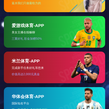
粉末灌装机生产线
吨袋包装流水线