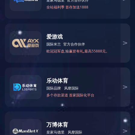
相关推荐
5-30L液体灌装机生产线