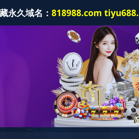
产品中心
技术支持
客户案例
关于
粉剂灌溉机组
MC-LLB-50L
迈驰是一家专业生产粉剂、粉
特性定制一对一方案，精度高