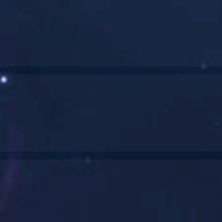
产企业稳定生产，提高产能。
点击次数：
发布时间：2025-04-27 08:41:2
更新时间：2025-12-30 16:49:0
咨询热