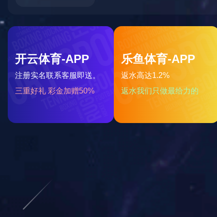
相关推荐
全自动液体定量灌装机