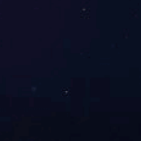
机厂家
粉末灌装机流水线