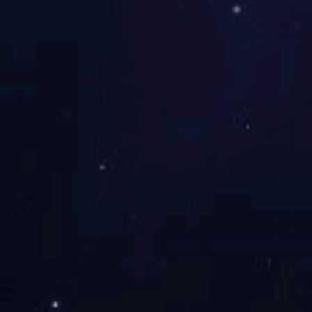
猜你想搜
颗粒称重包装机
自动定量称重包装机
设备介绍
设备简介：
1.以准确、可靠的机械操作代替人工计量、套袋、
捷。全封闭设计并安装开门检测等安全联锁装置，
2.该机组具有自动称量、自动上袋、自动填充、自
设备参数：
MCZD-25K
设备型号：
最大包装能力(袋/分)：4～6