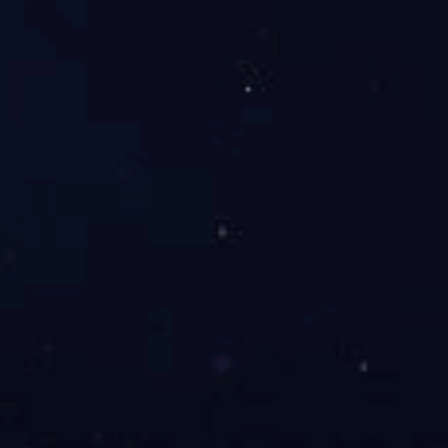
安全装置，实现自动连续运转，确保操作安全、便