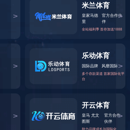
肉丸、汤圆、柠檬片、大麦芽、茶叶、冰块颗粒、薯
斤自动称重包装机可以点击详情了解更多。
3
1
线：13902302342