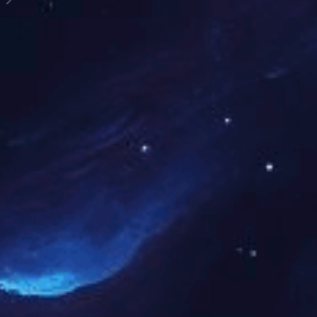
包装自动化生产线
定量粉剂包装机
建材包装机