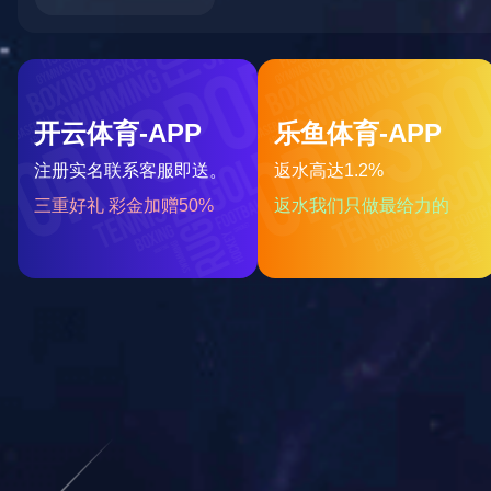
相关推荐
25公斤颗粒包装机