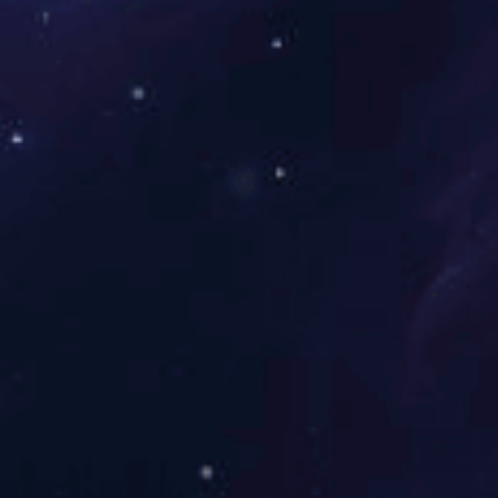
小型小袋粉末包装机
水泥包装机