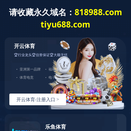
博鱼官方网页版
全部分类
博鱼官方网页版-博鱼(中国)
产品
您当前的位置：
博鱼官方网页版-博鱼(中国)
>
行业包装方案
>
食品行业