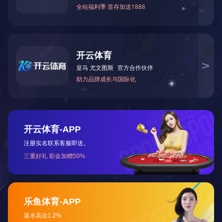
全自动食品包装机
粉体吨袋包装机