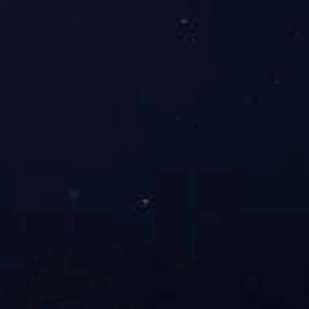
猜你想搜
自动颗粒包装机
大型真空包装机
自动包
设备介绍
设备简介：
1.以准确、可靠的机械操作代替人工计量、套袋、输送等工
捷。全封闭设计并安装开门检测等安全联锁装置，确保人员的
2.该机组具有自动称量、自动上袋、自动填充、自动送包、