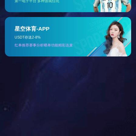
包装自动化生产线
定量粉剂包装机