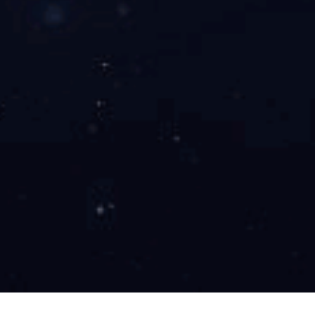
设备参数：
设备型号：MCZD-25K
最大包装能力(袋/分)：4～6
填充重量(千克/袋)：10～25
包装袋材料：纸袋塑料袋/编织袋等
包装袋尺寸长×宽(毫米)：(600～1100)×(300～600)
耗气量(标准升/分钟)：750
总功率(千瓦)：3