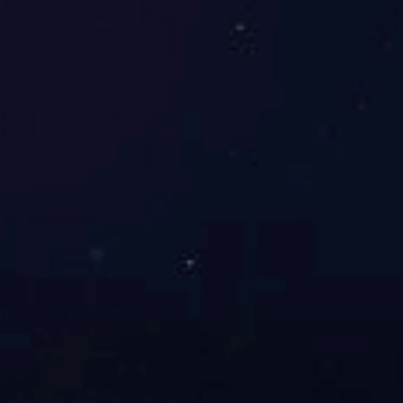
粒
猜你想搜
颗粒包装机
颗粒重袋包装机
全自动重袋
设备介绍
设备简介：
1.以准确、可靠的机械操作代替人工计量、套袋、输送等工
捷。全封闭设计并安装开门检测等安全联锁装置，确保人员的
2.该机组具有自动称量、自动上袋、自动填充、自动送包、