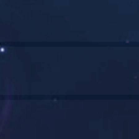
生产企业稳定生产，提高产能
点击次数：
发布时间：2025-04-26 16:31:0
更新时间：2025-12-30 16:47:0
咨询热