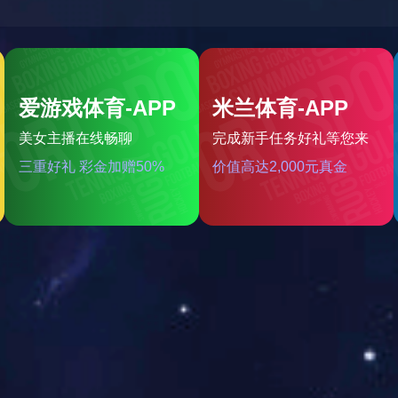
给袋式真空包装机
MCGD8-300给袋式液体包装
机组