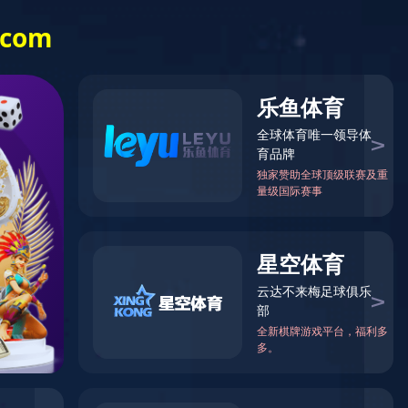
我们
新闻资讯
联系我们