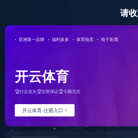
博鱼官方网页版
全部分类
博鱼官方网页版-博鱼(中国)
您当前的位置：
博鱼官方网页版-博鱼(中国)
>
技术支持
>
荣誉