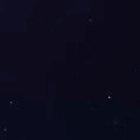
36:03 点击数：