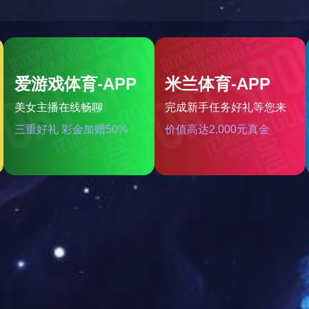
部
粉剂灌溉机组
颗粒灌装机组
1-5L液体灌装机组
5-3
部
全自动
半自动
部
1g-50g
50g-10kg
100g-5kg
5kg-50kg
200kg-100
部
三边封
四边封
条包封
背封袋
预制袋
编织袋
部
食品
医药
化工
农业
建材
五金
新能源