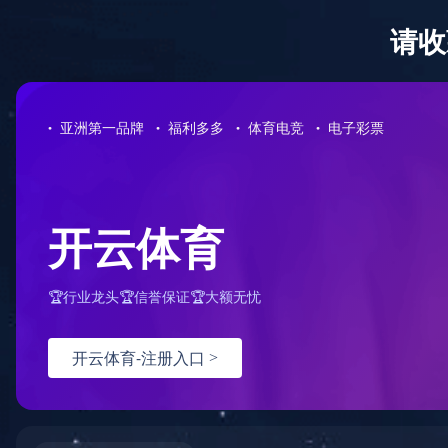
博鱼官方网页版
全部分类
博鱼官方网页版-博鱼(中国)
您当前的位置：
博鱼官方网页版-博鱼(中国)
>
自动灌装机组
>
立式包装机组
→
给袋包装机组
→
重袋包装机组
→
多列包装机组
→