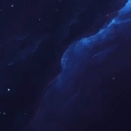
定量灌装机
全自动液体定量灌装机